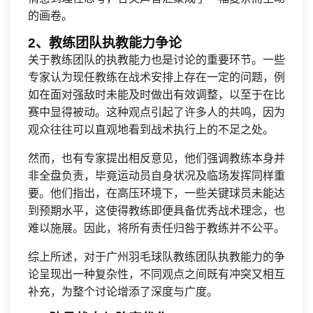
的画卷。
2、教练团队执教能力争论
关于教练团队的执教能力也是讨论的重要环节。一些
专家认为现任教练在战术安排上存在一定的问题，例
如在面对强敌时未能及时做出有效调整，以至于在比
赛中显得被动。这种观点引起了许多人的共鸣，因为
观众往往可以直观地看到战术执行上的不足之处。
然而，也有专家提出相反意见，他们强调教练本身并
非全盘负责，毕竟运动员自身状况及临场发挥同样重
要。他们指出，在高压环境下，一些关键球员未能达
到预期水平，这使得教练即便具备优秀战术理念，也
难以施展。因此，将所有责任归咎于教练并不公平。
综上所述，对于广州羽毛球队教练团队执教能力的争
论呈现出一种复杂性，不同观点之间既有冲突又相互
补充，为整个讨论增添了深度与广度。