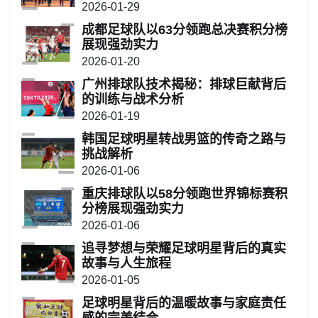
2026-01-29
成都足球队以63分领跑总决赛积分榜
展现强劲实力
2026-01-20
广州排球队技术揭秘：排球巨献背后
的训练与战术分析
2026-01-19
韩国足球明星转战男篮的传奇之路与
挑战解析
2026-01-06
重庆排球队以58分领跑世界锦标赛积
分榜展现强劲实力
2026-01-06
追寻梦想与荣耀足球明星背后的真实
故事与人生旅程
2026-01-05
足球明星背后的温暖故事与家庭责任