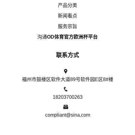
产品分类
新闻看点
服务宗旨
沟通
OD体育官方欧洲杯平台
联系方式
福州市鼓楼区软件大道89号软件园E区8#楼
18203700263
compliant@sina.com
热门资讯