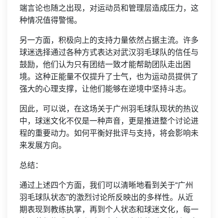
端言论也随之出现，对运动员和管理层造成压力，这
种情况值得警惕。
另一方面，积极向上的支持力量依然占据主流。许多
球迷选择通过各种方式表达对武汉羽毛球队的信任与
鼓励，他们认为只有团结一致才能帮助团队走出困
境。这种正能量不仅提升了士气，也为运动员提供了
强大的心理支撑，让他们能够在逆境中坚持斗志。
因此，可以说，在这场关于广州羽毛球队现状的热议
中，球迷文化不仅是一种声音，更是推进整个讨论进
程的重要动力。如何平衡好批评与支持，将会影响未
来发展方向。
总结：
通过上述四个方面，我们可以清晰地看到关于“广州
羽毛球队状态”的激烈讨论所反映出的多样性。从近
期表现到教练执掌，再到个人状态和球迷文化，每一