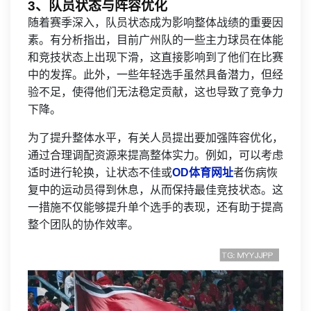
3、队员状态与阵容优化
随着赛季深入，队员状态成为影响整体战绩的重要因
素。有分析指出，目前广州队的一些主力球员在体能
和竞技状态上出现下滑，这直接影响到了他们在比赛
中的发挥。此外，一些年轻选手虽然具备潜力，但经
验不足，使得他们无法稳定贡献，这也导致了竞争力
下降。
为了提升整体水平，有关人员提出要加强阵容优化，
通过合理调配资源来提高整体实力。例如，可以考虑
适时进行轮换，让状态不佳或
OD体育网址
者伤病恢
复中的运动员得到休息，从而保持最佳竞技状态。这
一措施不仅能够提升单个选手的表现，还有助于提高
整个团队的协作效率。