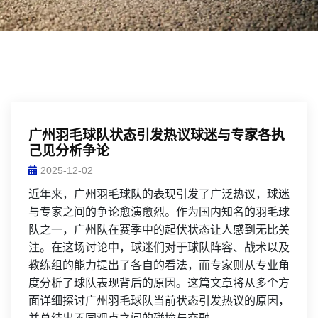
广州羽毛球队状态引发热议球迷与专家各执
己见分析争论
2025-12-02
近年来，广州羽毛球队的表现引发了广泛热议，球迷
与专家之间的争论愈演愈烈。作为国内知名的羽毛球
队之一，广州队在赛季中的起伏状态让人感到无比关
注。在这场讨论中，球迷们对于球队阵容、战术以及
教练组的能力提出了各自的看法，而专家则从专业角
度分析了球队表现背后的原因。这篇文章将从多个方
面详细探讨广州羽毛球队当前状态引发热议的原因，