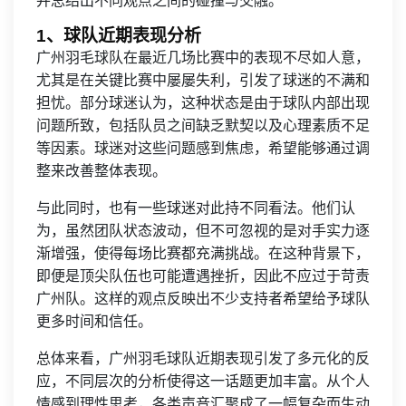
并总结出不同观点之间的碰撞与交融。
1、球队近期表现分析
广州羽毛球队在最近几场比赛中的表现不尽如人意，
尤其是在关键比赛中屡屡失利，引发了球迷的不满和
担忧。部分球迷认为，这种状态是由于球队内部出现
问题所致，包括队员之间缺乏默契以及心理素质不足
等因素。球迷对这些问题感到焦虑，希望能够通过调
整来改善整体表现。
与此同时，也有一些球迷对此持不同看法。他们认
为，虽然团队状态波动，但不可忽视的是对手实力逐
渐增强，使得每场比赛都充满挑战。在这种背景下，
即便是顶尖队伍也可能遭遇挫折，因此不应过于苛责
广州队。这样的观点反映出不少支持者希望给予球队
更多时间和信任。
总体来看，广州羽毛球队近期表现引发了多元化的反
应，不同层次的分析使得这一话题更加丰富。从个人
情感到理性思考，各类声音汇聚成了一幅复杂而生动