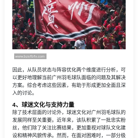
因此，从队员状态与阵容优化两个维度进行分析，可
以更好地理解当前广州羽毛球队面临的问题及其解决
方案。综合考虑这些因素，有助于形成更加全面且深
入的讨论。
4、球迷文化与支持力量
除了技术层面的讨论外，球迷文化对广州羽毛球队的
发展同样至关重要。近年来，该队积累了一批忠实粉
丝，他们除了关注比赛结果，更加重视对球队文化建
设和精神风貌传承。然而，在面对困难时，一部分极