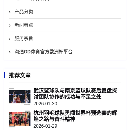
产品分类
新闻看点
服务宗旨
沟通
OD体育官方欧洲杯平台
推荐文章
武汉篮球队与南京篮球队赛后复盘探
讨团队协作的成功与不足之处
2026-01-30
杭州羽毛球队勇闯世界杯预选赛的辉
煌之路与奋斗精神
2026-01-29