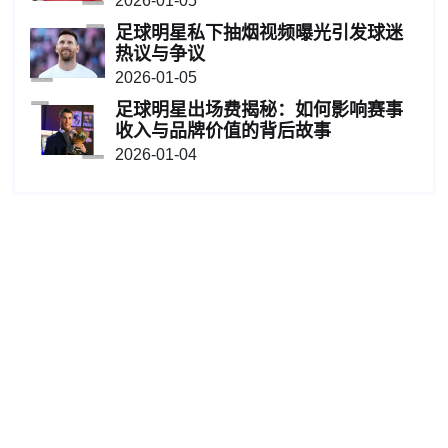
2026-01-05
足球明星私下抽烟视频曝光引发球迷
热议与争议
2026-01-05
足球明星出场费揭秘：如何影响赛事
收入与品牌价值的背后故事
2026-01-04