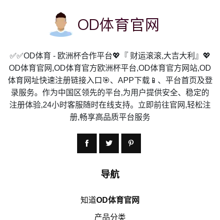
✅✅OD体育 - 欧洲杯合作平台💖『 财运滚滚,大吉大利』💖
OD体育官网,OD体育官方欧洲杯平台,OD体育官方网站,OD
体育网址快速注册链接入口🎯、APP下载📱、平台首页及登
录服务。作为中国区领先的平台,为用户提供安全、稳定的
注册体验,24小时客服随时在线支持。立即前往官网,轻松注
册,畅享高品质平台服务
导航
知道
OD体育官网
产品分类