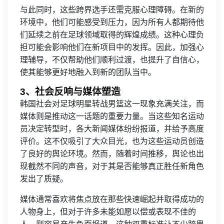
与此同时，这些跨界选手还需克服心理障碍。在新的
环境中，他们可能感受到压力，因为所有人都期待他
们延续之前在足球领域取得的辉煌成绩。这种心理负
担可能会影响他们在新项目中的发挥。因此，加强心
理辅导，不仅帮助他们顺利过渡，也提升了自信心，
使其能够更好地融入到新的团队当中。
3、社会反响与媒体塑造
韩国社会对足球明星转战男篮这一现象充满关注，而
媒体则是推动这一话题的重要力量。当这些知名运动
员决定转型时，各大新闻媒体纷纷报道，并给予高度
评价。这不仅吸引了大众目光，也为这些运动员创造
了良好的舆论环境。然而，随着时间推移，舆论也出
现截然不同的声音，对于其是否能够真正胜任新角色
发出了质疑。
媒体通常喜欢将焦点放在那些快速崛起并取得成功的
人物身上，但对于许多未能如愿以偿或表现不佳的