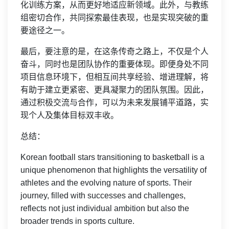
化训练方案，从而更好地适应新领域。此外，与教练
组密切合作，共同探索最佳表现，也是实现突破的重
要途径之一。
最后，要注意的是，在这条传奇之路上，不仅是个人
奋斗，同时也是团队协作的重要体现。即便身处不同
项目信息环境下，但相互间共享经验、增进理解，将
有助于建立更紧密、更具凝聚力的团队氛围。因此，
通过积极交流与合作，可以为未来发展铺平道路，实
现个人及集体目标双丰收。
总结：
Korean football stars transitioning to basketball is a
unique phenomenon that highlights the versatility of
athletes and the evolving nature of sports. Their
journey, filled with successes and challenges,
reflects not just individual ambition but also the
broader trends in sports culture.