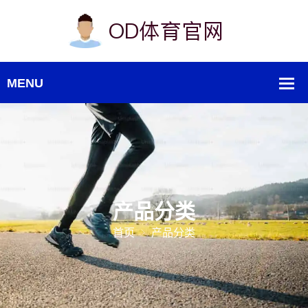
产品分类
首页
产品分类