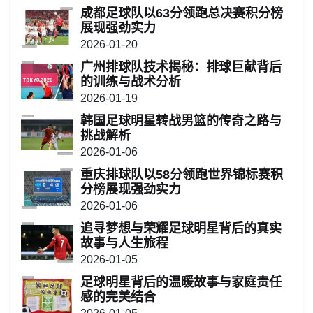
成都足球队以63分领跑总决赛积分榜
展现强劲实力
2026-01-20
广州排球队技术揭秘：排球巨献背后
的训练与战术分析
2026-01-19
韩国足球明星转战男篮的传奇之路与
挑战解析
2026-01-06
重庆排球队以58分领跑世界锦标赛积
分榜展现强劲实力
2026-01-06
追寻梦想与荣耀足球明星背后的真实
故事与人生旅程
2026-01-05
足球明星背后的温暖故事与家庭责任
感的完美结合